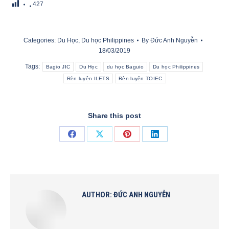
427
Categories:
Du Học
,
Du học Philippines
By
Đức Anh Nguyễn
18/03/2019
Tags:
Bagio JIC
Du Học
du học Baguio
Du học Philippines
Rèn luyện ILETS
Rèn luyện TOIEC
Share this post
Share
Share
Share
Share
on
on
on
on
Facebook
X
Pinterest
LinkedIn
AUTHOR:
ĐỨC ANH NGUYỄN