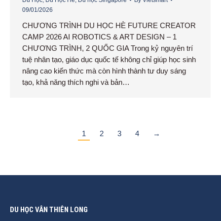
Du Học
,
Du Học Hè
,
Du học Singapore
By
Vietsmart
09/01/2026
CHƯƠNG TRÌNH DU HỌC HÈ FUTURE CREATOR
CAMP 2026 AI ROBOTICS & ART DESIGN – 1
CHƯƠNG TRÌNH, 2 QUỐC GIA Trong kỷ nguyên trí
tuệ nhân tạo, giáo dục quốc tế không chỉ giúp học sinh
nâng cao kiến thức mà còn hình thành tư duy sáng
tạo, khả năng thích nghi và bản…
1
2
3
4
→
DU HỌC VÂN THIÊN LONG