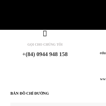
GỌI CHO CHÚNG TÔI
edu
+(84) 0944 948 158
www
BẢN ĐỒ CHỈ ĐƯỜNG