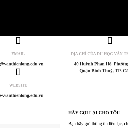
Home
EMAIL
ĐỊA CHỈ CỦA DU HỌC VÂN T
@vanthienlong.edu.vn
40 Huỳnh Phan Hộ, Phường
Quận Bình Thuỷ, TP. C
WEBSITE
.vanthienlong.edu.vn
HÃY GỌI LẠI CHO TÔI!
Bạn hãy gửi thông tin liên lạc, c