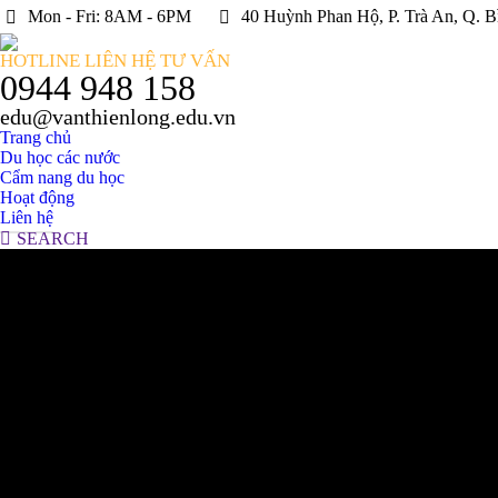
Mon - Fri: 8AM - 6PM
40 Huỳnh Phan Hộ, P. Trà An, Q. B
HOTLINE LIÊN HỆ TƯ VẤN
0944 948 158
edu@vanthienlong.edu.vn
Trang chủ
Du học các nước
Cẩm nang du học
Hoạt động
Liên hệ
Search:
SEARCH