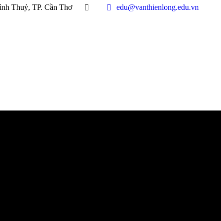
ình Thuỷ, TP. Cần Thơ
edu@vanthienlong.edu.vn
You are here: