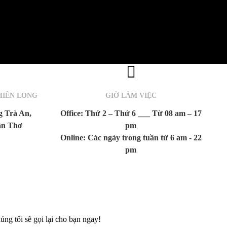
HIÊN LONG
GIỜ LÀM VIỆC
 Trà An,
Office: Thứ 2 – Thứ 6 ___ Từ 08 am – 17
ần Thơ
pm
Online: Các ngày trong tuần từ 6 am - 22
pm
húng tôi sẽ gọi lại cho bạn ngay!