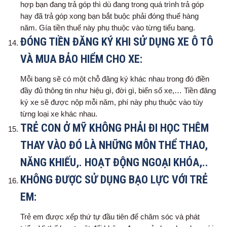
hợp bạn đang trả góp thì dù đang trong quá trình trả góp
hay đã trả góp xong bạn bắt buộc phải đóng thuế hàng
năm. Gía tiền thuế này phụ thuộc vào từng tiểu bang.
ĐÓNG TIỀN ĐĂNG KÝ KHI SỬ DỤNG XE Ô TÔ
VÀ MUA BẢO HIỂM CHO XE:
Mỗi bang sẽ có một chỗ đăng ký khác nhau trong đó điền
đầy đủ thông tin như hiệu gì, đời gì, biển số xe,… Tiền đăng
ký xe sẽ được nộp mỗi năm, phí này phụ thuộc vào tùy
từng loại xe khác nhau.
TRẺ CON Ở MỸ KHÔNG PHẢI ĐI HỌC THÊM
THAY VÀO ĐÓ LÀ NHỮNG MÔN THỂ THAO,
NĂNG KHIẾU,. HOẠT ĐỘNG NGOẠI KHÓA,..
KHÔNG ĐƯỢC SỬ DỤNG BẠO LỰC VỚI TRẺ
EM:
Trẻ em được xếp thứ tự đầu tiên để chăm sóc và phát