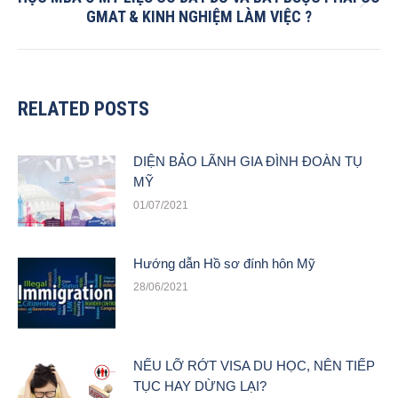
Next
GMAT & KINH NGHIỆM LÀM VIỆC ?
post:
RELATED POSTS
DIỆN BẢO LÃNH GIA ĐÌNH ĐOÀN TỤ
MỸ
01/07/2021
Hướng dẫn Hồ sơ đính hôn Mỹ
28/06/2021
NẾU LỠ RỚT VISA DU HỌC, NÊN TIẾP
TỤC HAY DỪNG LẠI?