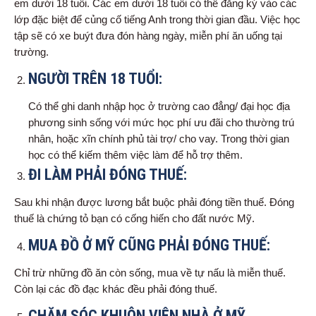
em dưới 18 tuổi. Các em dưới 18 tuổi có thể đăng ký vào các
lớp đặc biệt để củng cố tiếng Anh trong thời gian đầu. Việc học
tập sẽ có xe buýt đưa đón hàng ngày, miễn phí ăn uống tại
trường.
NGƯỜI TRÊN 18 TUỔI:
Có thể ghi danh nhập học ở trường cao đẳng/ đại học địa
phương sinh sống với mức học phí ưu đãi cho thường trú
nhân, hoặc xĩn chính phủ tài trợ/ cho vay. Trong thời gian
học có thể kiếm thêm việc làm để hỗ trợ thêm.
ĐI LÀM PHẢI ĐÓNG THUẾ:
Sau khi nhận được lương bắt buộc phải đóng tiền thuế. Đóng
thuế là chứng tỏ bạn có cống hiến cho đất nước Mỹ.
MUA ĐỒ Ở MỸ CŨNG PHẢI ĐÓNG THUẾ:
Chỉ trừ những đồ ăn còn sống, mua về tự nấu là miễn thuế.
Còn lại các đồ đạc khác đều phải đóng thuế.
CHĂM SÓC KHUÔN VIÊN NHÀ Ở MỸ