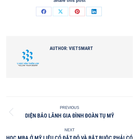
Share this post
Share
Share
Share
Share
on
on
on
on
Facebook
X
Pinterest
LinkedIn
AUTHOR:
VIETSMART
POST
PREVIOUS
NAVIGATION
DIỆN BẢO LÃNH GIA ĐÌNH ĐOÀN TỤ MỸ
Previous
post:
NEXT
HỌC MBA Ở MỸ LIỆU CÓ ĐẮT ĐỎ VÀ BẮT BUỘC PHẢI CÓ