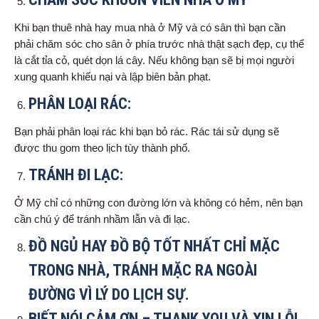
Khi bạn thuê nhà hay mua nhà ở Mỹ và có sân thì bạn cần
phải chăm sóc cho sân ở phía trước nhà thật sạch đẹp, cụ thể
là cắt tỉa cỏ, quét dọn lá cây. Nếu không bạn sẽ bị mọi người
xung quanh khiếu nại và lập biên bản phạt.
PHÂN LOẠI RÁC:
Bạn phải phân loại rác khi bạn bỏ rác. Rác tái sử dụng sẽ
được thu gom theo lịch tùy thành phố.
TRÁNH ĐI LẠC:
Ở Mỹ chỉ có những con đường lớn và không có hẻm, nên bạn
cần chú ý để tránh nhầm lẫn và đi lạc.
ĐỒ NGỦ HAY ĐỒ BỘ TỐT NHẤT CHỈ MẶC
TRONG NHÀ, TRÁNH MẶC RA NGOÀI
ĐƯỜNG VÌ LÝ DO LỊCH SỰ.
BIẾT NÓI CẢM ƠN – THANK YOU VÀ XIN LỖI