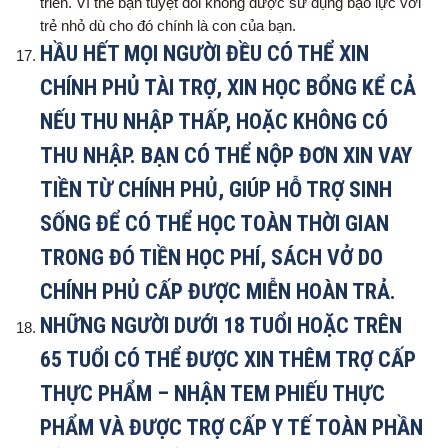
triển. Vì thế bạn tuyệt đối không được sử dụng bạo lực với
trẻ nhỏ dù cho đó chính là con của bạn.
HẦU HẾT MỌI NGƯỜI ĐỀU CÓ THỂ XIN
CHÍNH PHỦ TÀI TRỢ, XIN HỌC BỔNG KỂ CẢ
NẾU THU NHẬP THẤP, HOẶC KHÔNG CÓ
THU NHẬP. BẠN CÓ THỂ NỘP ĐƠN XIN VAY
TIỀN TỪ CHÍNH PHỦ, GIÚP HỖ TRỢ SINH
SỐNG ĐỂ CÓ THỂ HỌC TOÀN THỜI GIAN
TRONG ĐÓ TIỀN HỌC PHÍ, SÁCH VỞ DO
CHÍNH PHỦ CẤP ĐƯỢC MIỄN HOÀN TRẢ.
NHỮNG NGƯỜI DƯỚI 18 TUỔI HOẶC TRÊN
65 TUỔI CÓ THỂ ĐƯỢC XIN THÊM TRỢ CẤP
THỰC PHẨM – NHẬN TEM PHIẾU THỰC
PHẨM VÀ ĐƯỢC TRỢ CẤP Y TẾ TOÀN PHẦN