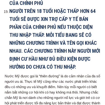
CỦA CHÍNH PHỦ
NGƯỜI TRÊN 18 TUỔI HOẶC THẤP HƠN 64
TUỔI SẼ ĐƯỢC XIN TRỢ CẤP Y TẾ BÁN
PHẦN CỦA CHÍNH PHỦ NẾU THUỘC DIỆN
THU NHẬP THẤP. MỖI TIỂU BANG SẼ CÓ
NHỮNG CHƯƠNG TRÌNH VÀ TÊN GỌI KHÁC
NHAU. CÁC CHƯƠNG TRÌNH NÀY NGƯỜI MỚI
ĐỊNH CƯ HẦU NHƯ ĐỦ ĐIỀU KIỆN ĐƯỢC
HƯỞNG DO CHƯA CÓ THU NHẬP.
Nước Mỹ được gọi là “thiên đường” là do cảm nhận của đa số
người ưu ái. Thực tế Mỹ cũng như các nước phát triển khác
đều có những ưu và khuyết điểm. Nên tùy mỗi người có biết
nắm bắt những cơ hội khi có hay không mà thôi. Nhưng chắc
chắn Mỹ là nơi dành cho những người nổ lực và giới trẻ có cơ
hội phát triển được tối đa năng lực bản thân và đạt được thành