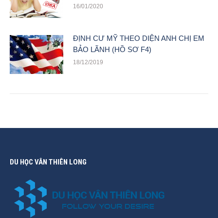
16/01/2020
ĐỊNH CƯ MỸ THEO DIỆN ANH CHỊ EM
BẢO LÃNH (HỒ SƠ F4)
18/12/2019
DU HỌC VÂN THIÊN LONG