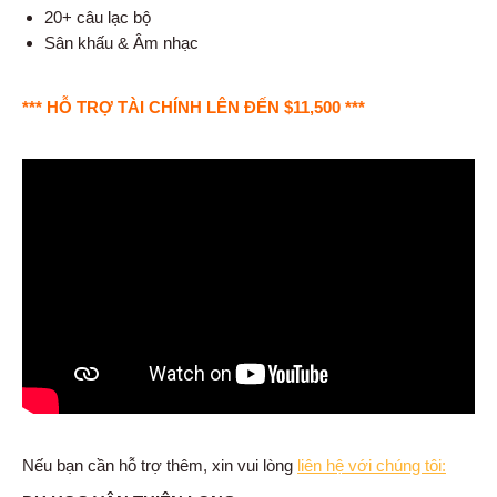
20+ câu lạc bộ
Sân khấu & Âm nhạc
*** HỖ TRỢ TÀI CHÍNH LÊN ĐẾN $11,500 ***
Nếu bạn cần hỗ trợ thêm, xin vui lòng
liên hệ với chúng tôi: