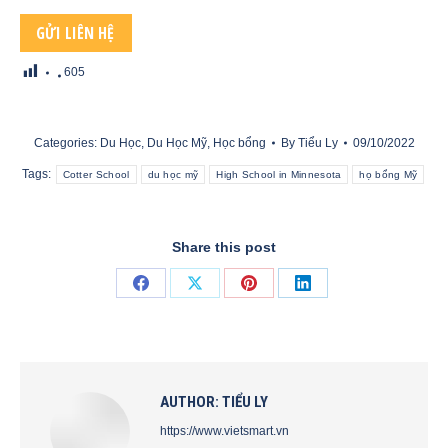
605
Categories:
Du Học
,
Du Học Mỹ
,
Học bổng
By
Tiểu Ly
09/10/2022
Tags:
Cotter School
du học mỹ
High School in Minnesota
họ bổng Mỹ
Share this post
Share
Share
Share
Share
on
on
on
on
Facebook
X
Pinterest
LinkedIn
AUTHOR:
TIỂU LY
https://www.vietsmart.vn