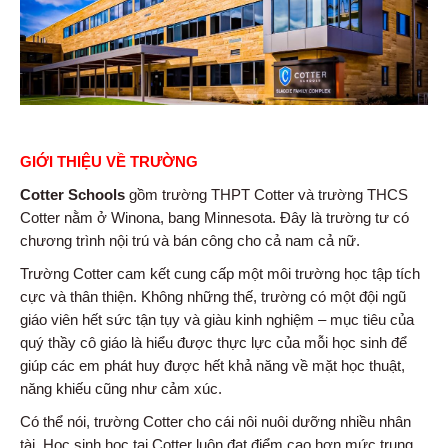
GIỚI THIỆU VỀ TRƯỜNG
Cotter Schools
gồm trường THPT Cotter và trường THCS
Cotter nằm ở Winona, bang Minnesota. Đây là trường tư có
chương trình nội trú và bán công cho cả nam cả nữ.
Trường Cotter cam kết cung cấp một môi trường học tập tích
cực và thân thiện. Không những thế, trường có một đội ngũ
giáo viên hết sức tận tụy và giàu kinh nghiệm – mục tiêu của
quý thầy cô giáo là hiểu được thực lực của mỗi học sinh để
giúp các em phát huy được hết khả năng về mặt học thuật,
năng khiếu cũng như cảm xúc.
Có thể nói, trường Cotter cho cái nôi nuôi dưỡng nhiều nhân
tài. Học sinh học tại Cotter luôn đạt điểm cao hơn mức trung