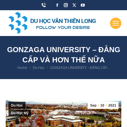
Facebook
Instagram
X
YouTube
page
page
page
page
opens
opens
opens
opens
in
in
in
in
new
new
new
new
window
window
window
window
GONZAGA UNIVERSITY – ĐẲNG
CẤP VÀ HƠN THẾ NỮA
Home
Du Học
GONZAGA UNIVERSITY – ĐẲNG CẤP…
You are here:
Du Học
Sep
10
2021
Du Học Mỹ