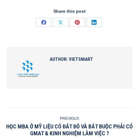
Share this post
Share
Share
Share
Share
on
on
on
on
Facebook
X
Pinterest
LinkedIn
AUTHOR:
VIETSMART
POST
PREVIOUS
NAVIGATION
HỌC MBA Ở MỸ LIỆU CÓ ĐẮT ĐỎ VÀ BẮT BUỘC PHẢI CÓ
Previous
GMAT & KINH NGHIỆM LÀM VIỆC ?
post: