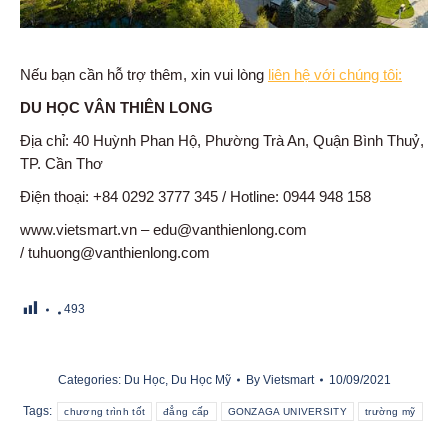
Nếu bạn cần hỗ trợ thêm, xin vui lòng
liên hệ với chúng tôi:
DU HỌC VÂN THIÊN LONG
Địa chỉ: 40 Huỳnh Phan Hộ, Phường Trà An, Quận Bình Thuỷ,
TP. Cần Thơ
Điện thoại: +84 0292 3777 345 / Hotline: 0944 948 158
www.vietsmart.vn – edu@vanthienlong.com
/ tuhuong@vanthienlong.com
493
Categories:
Du Học
,
Du Học Mỹ
By
Vietsmart
10/09/2021
Tags:
chương trình tốt
đẳng cấp
GONZAGA UNIVERSITY
trường mỹ