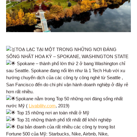
TOẠ LẠC TẠI MỘT TRONG NHỮNG NƠI ĐÁNG
SỐNG NHẤT HOA KỲ – SPOKANE, WASHINGTON STATE
Spokane – thành phố lớn thứ 2 ở bang Washington chỉ
sau Seattle. Spokane đang nổi lên như là 1 Tech Hub với xu
hướng chuyển dịch của các công ty công nghê từ Seattle ,
San Fancisco đến do chi phí vận hành doanh nghiệp ở đây rẻ
hơn rất nhiều.
Spokane nằm trong Top 50 những nơi đáng sống nhất
nước Mỹ (
Livability.com
, 2019)
Top 15 những nơi an toàn nhất ở Mỹ
Top 31 những thành phố tốt nhất để khởi nghiệp
Đại bản doanh của rất nhiều các công ty trong list
Fortune 500 của Mỹ: Starbucks, Nike, Airbnb, Nike,