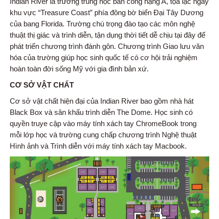
Indian River là trường trung học bán công hạng A, tọa lạc ngay
khu vực “Treasure Coast” phía đông bờ biển Đại Tây Dương
của bang Florida. Trường chú trọng đào tạo các môn nghệ
thuật thị giác và trình diễn, tận dụng thời tiết dễ chịu tại đây để
phát triển chương trình đánh gôn. Chương trình Giao lưu văn
hóa của trường giúp học sinh quốc tế có cơ hội trải nghiệm
hoàn toàn đời sống Mỹ với gia đình bản xứ.
CƠ SỞ VẬT CHẤT
Cơ sở vật chất hiện đại của Indian River bao gồm nhà hát
Black Box và sân khấu trình diễn The Dome. Học sinh có
quyền truye cập vào máy tính xách tay ChromeBook trong
mỗi lớp học và trường cung chấp chương trình Nghệ thuật
Hình ảnh và Trình diễn với máy tính xách tay Macbook.