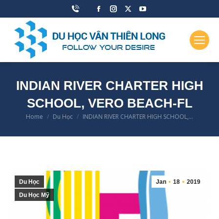
Facebook
Instagram
X
YouTube
page
page
page
page
opens
opens
opens
opens
in
in
in
in
new
new
new
new
window
window
window
window
INDIAN RIVER CHARTER HIGH
SCHOOL, VERO BEACH-FL
Home
Du Học
INDIAN RIVER CHARTER HIGH SCHOOL,…
You are here:
Du Học
Jan
18
2019
Du Học Mỹ