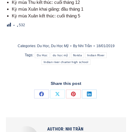
Kỳ mùa Thu kết thúc: cuối tháng 12
Kỳ mùa Xuân khai giảng: đầu tháng 1
Kỳ mùa Xuân kết thúc: cuối tháng 5
532
Categories:
Du Học
,
Du Học Mỹ
By
Nhi Trần
18/01/2019
Tags:
Du Học
du học mỹ
florida
Indian River
Indian river charter high school
Share this post
Share
Share
Share
Share
on
on
on
on
Facebook
X
Pinterest
LinkedIn
AUTHOR:
NHI TRẦN