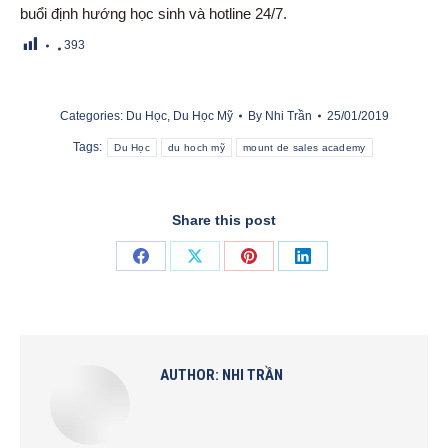
buổi định hướng học sinh và hotline 24/7.
393
Categories:
Du Học
,
Du Học Mỹ
By
Nhi Trần
25/01/2019
Tags:
Du Học
du hoch mỹ
mount de sales academy
Share this post
Share
Share
Share
Share
on
on
on
on
Facebook
X
Pinterest
LinkedIn
AUTHOR:
NHI TRẦN