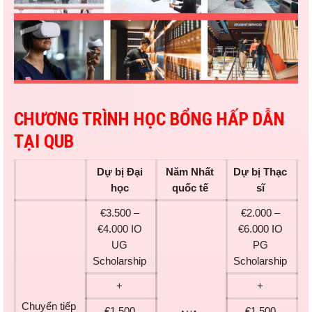
CHƯƠNG TRÌNH
HỌC BỔNG HẤP DẪN
TẠI QUB
Dự bị Đại
Năm Nhất
Dự bị Thạc
học
quốc tế
sĩ
€3.500 –
€2.000 –
€4.000 IO
€6.000 IO
UG
PG
Scholarship
Scholarship
+
+
Chuyển tiếp
€1.500
€1.500