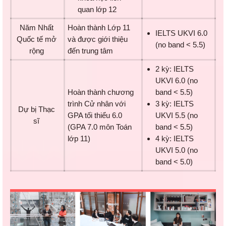
quan lớp 12
Năm Nhất
Hoàn thành Lớp 11
IELTS UKVI 6.0
Quốc tế mở
và được giới thiệu
(no band < 5.5)
rộng
đến trung tâm
2 kỳ: IELTS
UKVI 6.0 (no
Hoàn thành chương
band < 5.5)
trình Cử nhân với
3 kỳ: IELTS
Dự bị Thạc
GPA tối thiểu 6.0
UKVI 5.5 (no
sĩ
(GPA 7.0 môn Toán
band < 5.5)
lớp 11)
4 kỳ: IELTS
UKVI 5.0 (no
band < 5.0)