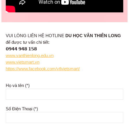
VUI LÒNG LIÊN HỆ HOTLINE
DU HỌC VÂN THIÊN LONG
để được tư vấn chi tiết:
𝟬𝟵𝟰𝟰 𝟵𝟰𝟴 𝟭𝟱𝟴
www.vanthienlong.edu.vn
www.vietsmart.vn
https://www.facebook.com/vtlvietsmart/
Họ và tên (*)
Số Điện Thoại (*)