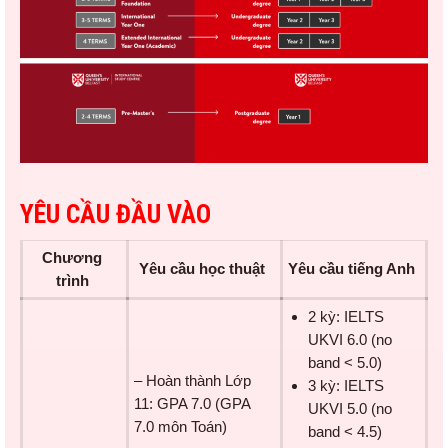
YÊU CẦU ĐẦU VÀO
Chương
Yêu cầu học thuật
Yêu cầu tiếng Anh
trình
2 kỳ: IELTS
UKVI 6.0 (no
band < 5.0)
– Hoàn thành Lớp
3 kỳ: IELTS
11: GPA 7.0 (GPA
UKVI 5.0 (no
7.0 môn Toán)
band < 4.5)