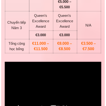
€5.000 –
€5.500
Queen’s
Queen’s
Excellence
Excellence
Chuyển tiếp
N/A
Award
Award
Năm 3
€3.000
€3.000
Tổng cộng
€11.000 –
€8.000 –
€3.500 –
học bổng
€11.500
€8.500
€7.500