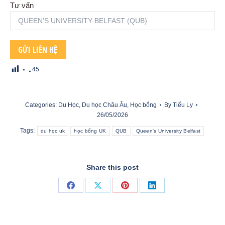
Tư vấn
45
Categories:
Du Học
,
Du học Châu Âu
,
Học bổng
By
Tiểu Ly
26/05/2026
Tags:
du học uk
học bổng UK
QUB
Queen's University Belfast
Share this post
Share
Share
Share
Share
on
on
on
on
Facebook
X
Pinterest
LinkedIn