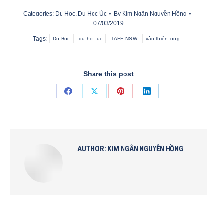
Categories:
Du Học
,
Du Học Úc
By
Kim Ngân Nguyễn Hồng
07/03/2019
Tags:
Du Học
du hoc uc
TAFE NSW
vân thiên long
Share this post
Share
Share
Share
Share
on
on
on
on
Facebook
X
Pinterest
LinkedIn
AUTHOR:
KIM NGÂN NGUYỄN HỒNG