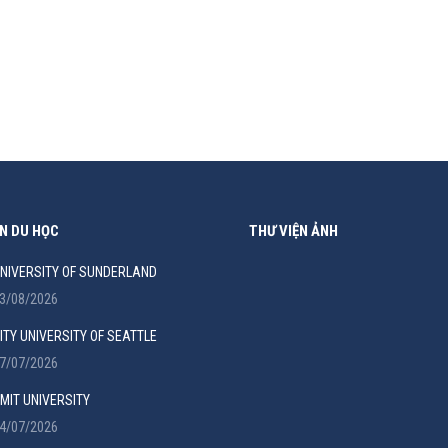
h 3 tổ chức đào tạo đăng ký RTO, bao gồm NIET (National Institut
inh viên những chương trình đào tạo chất lượng cao tại 6 campus 
N DU HỌC
THƯ VIỆN ẢNH
NIVERSITY OF SUNDERLAND
3/08/2026
ITY UNIVERSITY OF SEATTLE
7/07/2026
MIT UNIVERSITY
4/07/2026