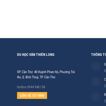
Du Học
,
Du Học Úc
,
Thông tin
By
Tiểu Ly
24/10/2023
GIỚI THIỆU CHUNG NIET Group hiện nay đang điều hàn
Rhodes Business School và mang đến cho học sinh, s
DU HỌC VÂN THIÊN LONG
THÔNG TI
U
0
VP. Cần Thơ: 40 Huỳnh Phan Hộ, Phường Trà
An, Q. Bình Thuỷ, TP. Cần Thơ
C
2
Hotline 0944 948 158
R
LIÊN HỆ TƯ VẤN!
2