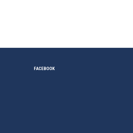
e of Education and Technology), Charlton Brown và
nằm tại 3…
FACEBOOK