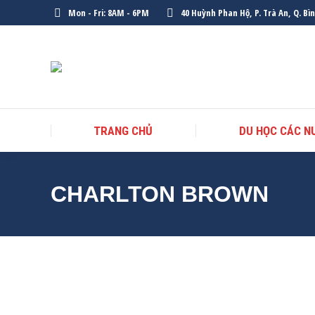
Mon - Fri: 8AM - 6PM
40 Huỳnh Phan Hộ, P. Trà An, Q. Bì
TRANG CHỦ
DU HỌC CÁC N
CHARLTON BROWN