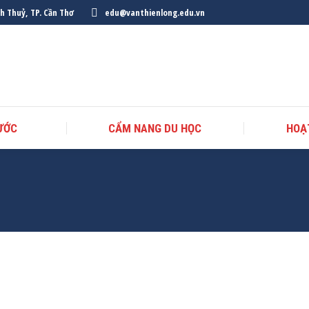
nh Thuỷ, TP. Cần Thơ
edu@vanthienlong.edu.vn
ƯỚC
CẨM NANG DU HỌC
HOẠ