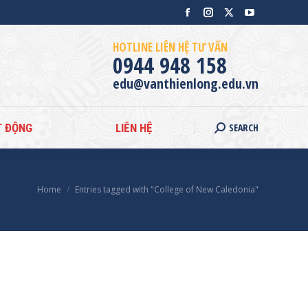
Facebook
Instagram
X
YouTube
SEARCH
C
HOẠT ĐỘNG
LIÊN HỆ
Search:
page
page
page
page
HOTLINE LIÊN HỆ TƯ VẤN
opens
opens
opens
opens
0944 948 158
in
in
in
in
edu@vanthienlong.edu.vn
new
new
new
new
window
window
window
window
SEARCH
T ĐỘNG
LIÊN HỆ
Search:
Home
Entries tagged with "College of New Caledonia"
You are here: