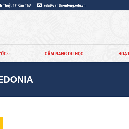
nh Thuỷ, TP. Cần Thơ
edu@vanthienlong.edu.vn
ANG CHỦ
DU HỌC CÁC NƯỚC
CẨM NANG DU HỌ
ƯỚC
CẨM NANG DU HỌC
HOẠ
EDONIA