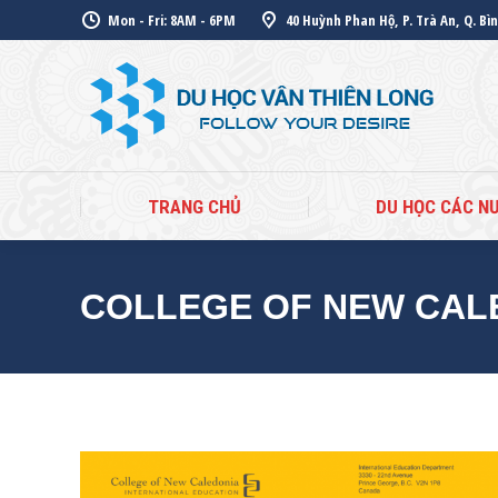
Mon - Fri: 8AM - 6PM
40 Huỳnh Phan Hộ, P. Trà An, Q. Bì
TR
TRANG CHỦ
DU HỌC CÁC N
COLLEGE OF NEW CAL