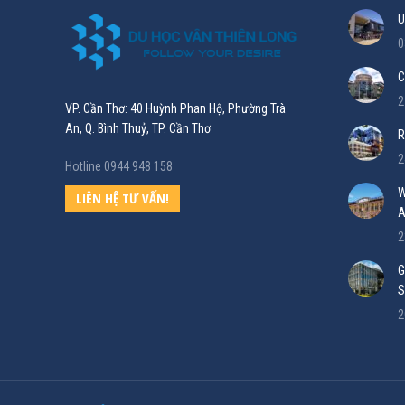
U
0
C
2
VP. Cần Thơ: 40 Huỳnh Phan Hộ, Phường Trà
An, Q. Bình Thuỷ, TP. Cần Thơ
R
2
Hotline 0944 948 158
W
LIÊN HỆ TƯ VẤN!
A
2
G
S
2