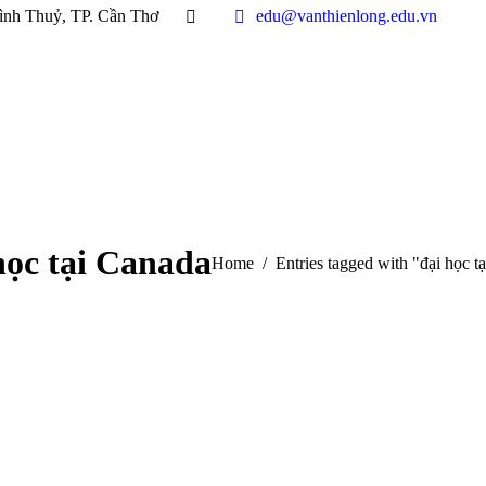
ình Thuỷ, TP. Cần Thơ
edu@vanthienlong.edu.vn
học tại Canada
You are here:
Home
Entries tagged with "đại học t