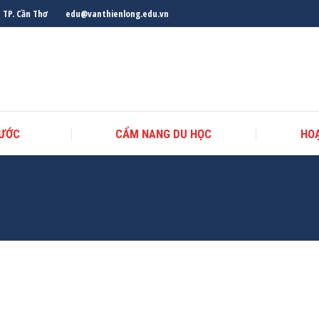
, TP. Cần Thơ
edu@vanthienlong.edu.vn
NƯỚC
CẨM NANG DU HỌC
HO