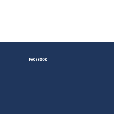
ọc Ottawa là trường đại học công lập nghiên cứu song
FACEBOOK