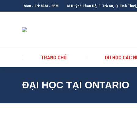
Mon - Fri: 8AM - 6PM
40 Huỳnh Phan Hộ, P. Trà An, Q. Bình Thuỷ
TRANG CHỦ
DU HỌC CÁC 
ĐẠI HỌC TẠI ONTARIO