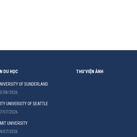
/04/2019
p đầu tiên vào năm 1848. Xếp hạng 209 thế giới theo QS 2018. Đại h
ếng Anh, tiếng Pháp hoặc cả 2.…
N DU HỌC
THƯ VIỆN ẢNH
NIVERSITY OF SUNDERLAND
3/08/2026
ITY UNIVERSITY OF SEATTLE
7/07/2026
MIT UNIVERSITY
4/07/2026