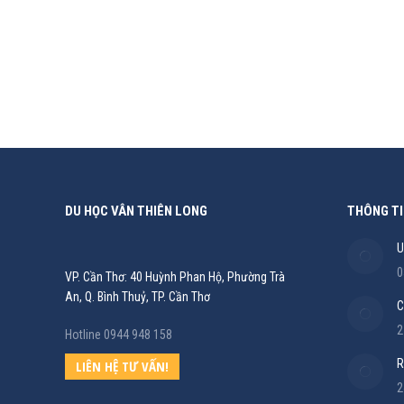
Du Học
,
Du Học Canada
,
Học bổng
By
Đức Anh Nguyễn
05
Một vài nét về trường: Đại học Ottawa được thành lậ
ngữ lớn nhất trên thế giới mà bạn có thể học bằng ti
DU HỌC VÂN THIÊN LONG
THÔNG TI
U
0
VP. Cần Thơ: 40 Huỳnh Phan Hộ, Phường Trà
An, Q. Bình Thuỷ, TP. Cần Thơ
C
2
Hotline 0944 948 158
R
LIÊN HỆ TƯ VẤN!
2