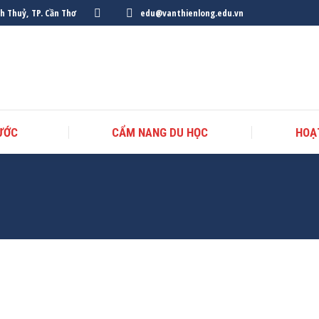
nh Thuỷ, TP. Cần Thơ
edu@vanthienlong.edu.vn
ƯỚC
CẨM NANG DU HỌC
HOẠ