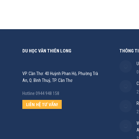
DU HỌC VÂN THIÊN LONG
THÔNG TI
U
0
VP. Cần Thơ: 40 Huỳnh Phan Hộ, Phường Trà
An, Q. Bình Thuỷ, TP. Cần Thơ
C
2
Hotline 0944 948 158
R
LIÊN HỆ TƯ VẤN!
2
W
A
2