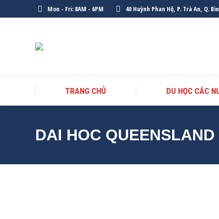
Mon - Fri: 8AM - 6PM
40 Huỳnh Phan Hộ, P. Trà An, Q. Bì
TRANG CHỦ
DU HỌC CÁC N
DAI HOC QUEENSLAND