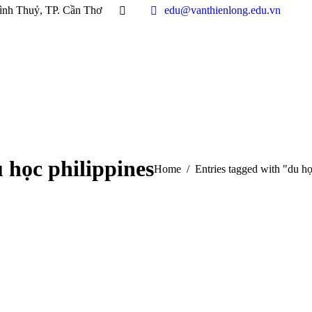
ình Thuỷ, TP. Cần Thơ
edu@vanthienlong.edu.vn
 học philippines
You are here:
Home
Entries tagged with "du họ