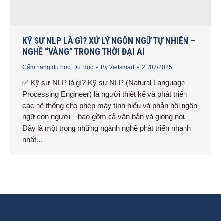
KỸ SƯ NLP LÀ GÌ? XỬ LÝ NGÔN NGỮ TỰ NHIÊN –
NGHỀ “VÀNG” TRONG THỜI ĐẠI AI
Cẩm nang du học
,
Du Học
By
Vietsmart
21/07/2025
✅ Kỹ sư NLP là gì? Kỹ sư NLP (Natural Language
Processing Engineer) là người thiết kế và phát triển
các hệ thống cho phép máy tính hiểu và phản hồi ngôn
ngữ con người – bao gồm cả văn bản và giọng nói.
Đây là một trong những ngành nghề phát triển nhanh
nhất…