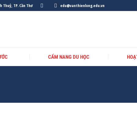
nh Thuỷ, TP. Cần Thơ
edu@vanthienlong.edu.vn
ƯỚC
CẨM NANG DU HỌC
HOẠ