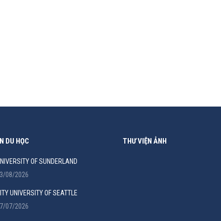
, PHILIPPINES
n phong Philinter là trường Anh ngữ lâu đời nhất Cebu theo mô hình S
 từng có tại các trường ESL ĐỘI NGŨ GIÁO VIÊN Hệ…
N DU HỌC
THƯ VIỆN ẢNH
NIVERSITY OF SUNDERLAND
3/08/2026
ITY UNIVERSITY OF SEATTLE
7/07/2026