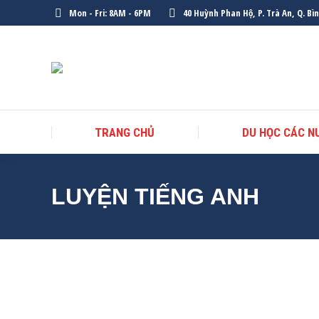
Mon - Fri: 8AM - 6PM
40 Huỳnh Phan Hộ, P. Trà An, Q. Bì
TRANG CHỦ
DU HỌC CÁC N
LUYỆN TIẾNG ANH