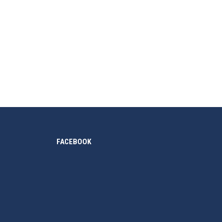
parta, thành lập năm 2003. Năm 2005, Philinter lần
FACEBOOK