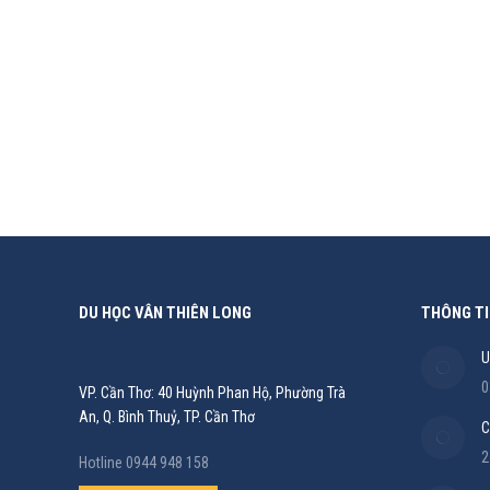
TRƯỜNG ANH NGỮ PHILINTER ACADEMY – CEBU
Du Học
,
Du học Philippines
By
Nhi Trần
19/09/2023
Điều gì khiến Philinter trở nên khác biệt? Trường tiê
đầu tiên cho ra mắt 02 hệ thống quản lý mới chưa
DU HỌC VÂN THIÊN LONG
THÔNG TI
U
0
VP. Cần Thơ: 40 Huỳnh Phan Hộ, Phường Trà
An, Q. Bình Thuỷ, TP. Cần Thơ
C
2
Hotline 0944 948 158