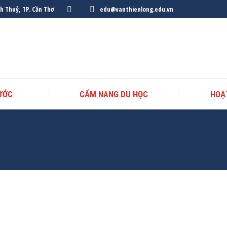
nh Thuỷ, TP. Cần Thơ
edu@vanthienlong.edu.vn
ƯỚC
CẨM NANG DU HỌC
HOẠ