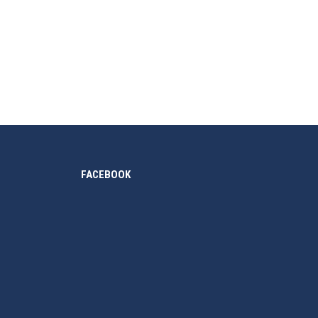
 hơn, phương pháp học phù hợp hơn theo nền giáo
FACEBOOK