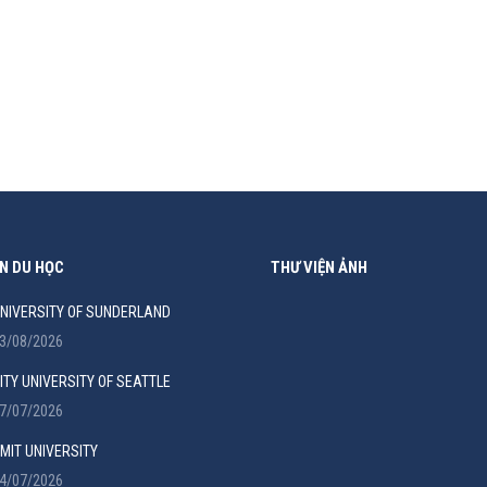
ừ bậc phổ thông sẽ: Trang bị cho học sinh kiến thức vững vàng
ó cơ hội nhận học bổng và được…
N DU HỌC
THƯ VIỆN ẢNH
NIVERSITY OF SUNDERLAND
3/08/2026
ITY UNIVERSITY OF SEATTLE
7/07/2026
MIT UNIVERSITY
4/07/2026