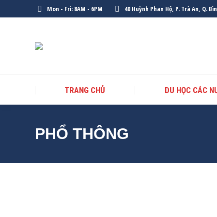
Mon - Fri: 8AM - 6PM
40 Huỳnh Phan Hộ, P. Trà An, Q. Bì
TRANG CHỦ
DU HỌC CÁC N
PHỔ THÔNG
VÌ SAO NÊN ĐI DU HỌC TỪ BẬC PHỔ THÔNG?