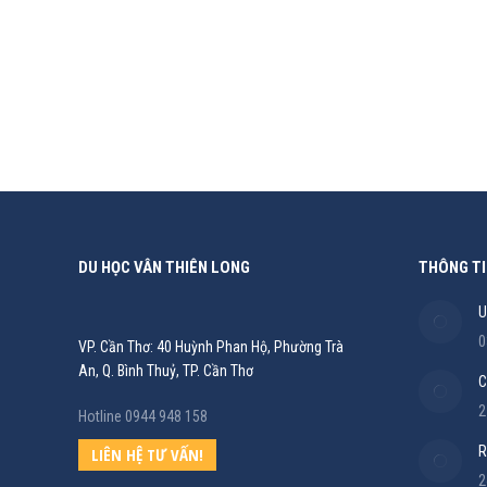
Thông tin
By
Vietsmart
08/05/2021
VÌ SAO NÊN ĐI DU HỌC TỪ BẬC PHỔ THÔNG? Du học t
dục của đất nước học sinh muốn học lên đại học. C
DU HỌC VÂN THIÊN LONG
THÔNG TI
U
0
VP. Cần Thơ: 40 Huỳnh Phan Hộ, Phường Trà
An, Q. Bình Thuỷ, TP. Cần Thơ
C
2
Hotline 0944 948 158
R
LIÊN HỆ TƯ VẤN!
2