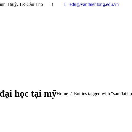
ình Thuỷ, TP. Cần Thơ
edu@vanthienlong.edu.vn
đại học tại mỹ
You are here:
Home
Entries tagged with "sau đại họ