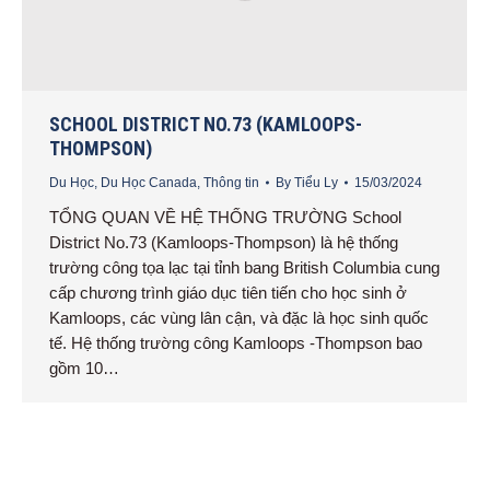
SCHOOL DISTRICT NO.73 (KAMLOOPS-
THOMPSON)
Du Học
,
Du Học Canada
,
Thông tin
By
Tiểu Ly
15/03/2024
TỔNG QUAN VỀ HỆ THỐNG TRƯỜNG School
District No.73 (Kamloops-Thompson) là hệ thống
trường công tọa lạc tại tỉnh bang British Columbia cung
cấp chương trình giáo dục tiên tiến cho học sinh ở
Kamloops, các vùng lân cận, và đặc là học sinh quốc
tế. Hệ thống trường công Kamloops -Thompson bao
gồm 10…