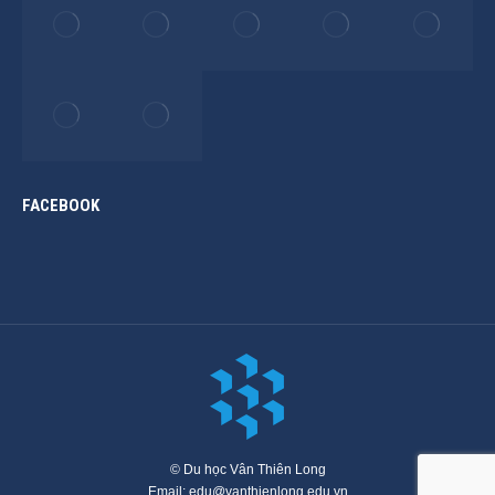
FACEBOOK
© Du học Vân Thiên Long
Email: edu@vanthienlong.edu.vn