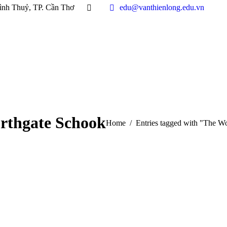
ình Thuỷ, TP. Cần Thơ
edu@vanthienlong.edu.vn
rthgate Schook
You are here:
Home
Entries tagged with "The W