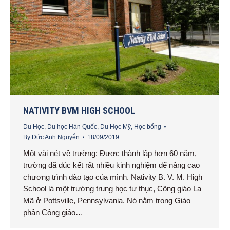
NATIVITY BVM HIGH SCHOOL
Du Học
,
Du học Hàn Quốc
,
Du Học Mỹ
,
Học bổng
By
Đức Anh Nguyễn
18/09/2019
Một vài nét về trường: Được thành lập hơn 60 năm,
trường đã đúc kết rất nhiều kinh nghiệm để nâng cao
chương trình đào tạo của mình. Nativity B. V. M. High
School là một trường trung học tư thục, Công giáo La
Mã ở Pottsville, Pennsylvania. Nó nằm trong Giáo
phận Công giáo…