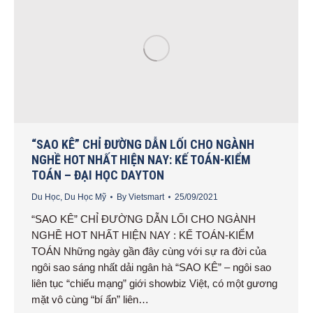
“SAO KÊ” CHỈ ĐƯỜNG DẪN LỐI CHO NGÀNH
NGHỀ HOT NHẤT HIỆN NAY: KẾ TOÁN-KIỂM
TOÁN – ĐẠI HỌC DAYTON
Du Học
,
Du Học Mỹ
By
Vietsmart
25/09/2021
“SAO KÊ” CHỈ ĐƯỜNG DẪN LỐI CHO NGÀNH
NGHỀ HOT NHẤT HIỆN NAY : KẾ TOÁN-KIỂM
TOÁN Những ngày gần đây cùng với sự ra đời của
ngôi sao sáng nhất dải ngân hà “SAO KÊ” – ngôi sao
liên tục “chiếu mạng” giới showbiz Việt, có một gương
mặt vô cùng “bí ẩn” liên…