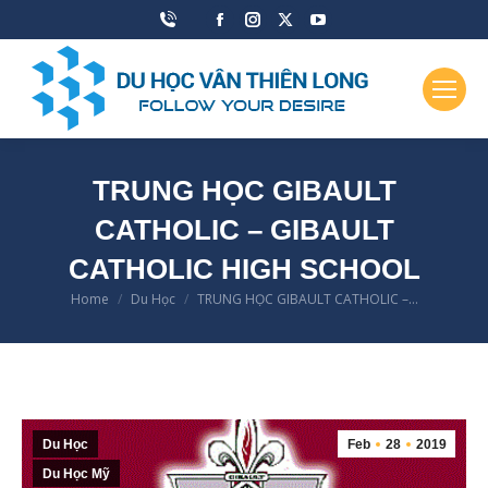
Facebook
Instagram
X
YouTube
page
page
page
page
opens
opens
opens
opens
in
in
in
in
new
new
new
new
window
window
window
window
TRUNG HỌC GIBAULT
CATHOLIC – GIBAULT
CATHOLIC HIGH SCHOOL
Home
Du Học
TRUNG HỌC GIBAULT CATHOLIC –…
You are here:
Du Học
Feb
28
2019
Du Học Mỹ