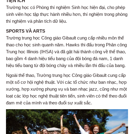
TIỆN ÍCH
Trường học có Phòng thí nghiệm Sinh học hiện đại, cho phép
sinh viên học tập thực hành nhiều hơn, thí nghiệm trong phòng
thí nghiệm và phân tích dữ liệu.
SPORTS VÀ ARTS
Trường trung học Công giáo Gibault cung cấp nhiều môn thể
thao cho học sinh quanh năm. Hawks thi đấu trong Phân công
Trung học Illinois (IHSA) và đã gặt hái thành công về thể thao,
bao gồm 4 danh hiệu tiểu bang của đội bóng đá nam, 1 danh
hiệu tiểu bang từ đội bóng chày và nhiều lần thi đấu của bang.
Ngoài thể thao, Trường trung học Công giáo Gibault cung cấp
một số cơ hội nghệ thuật. Với các tổ chức như ban nhạc, hợp
xướng, hợp xướng phụng vụ và ban nhạc jazz, cũng như một
loạt các lớp học nghệ thuật tiên tiến, sinh viên có thể theo đuổi
đam mê của mình và theo đuổi sự xuất sắc.