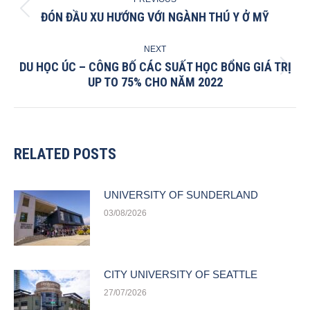
NAVIGATION
ĐÓN ĐẦU XU HƯỚNG VỚI NGÀNH THÚ Y Ở MỸ
Previous
post:
NEXT
DU HỌC ÚC – CÔNG BỐ CÁC SUẤT HỌC BỔNG GIÁ TRỊ
Next
UP TO 75% CHO NĂM 2022
post:
RELATED POSTS
UNIVERSITY OF SUNDERLAND
03/08/2026
CITY UNIVERSITY OF SEATTLE
27/07/2026