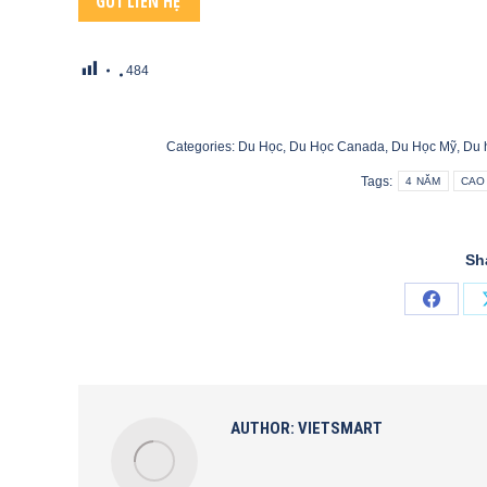
484
Categories:
Du Học
,
Du Học Canada
,
Du Học Mỹ
,
Du 
Tags:
4 NĂM
CAO
Sh
Share
on
Faceb
AUTHOR:
VIETSMART