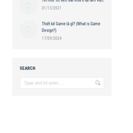
Tin mới: Úc kéo dài visa ở lại làm việc
01/12/2021
Thiết kế Game là gì? (What is Game
Design?)
17/09/2024
SEARCH
Search: