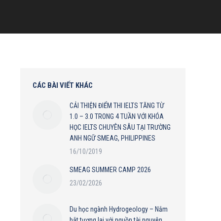
CÁC BÀI VIẾT KHÁC
CẢI THIỆN ĐIỂM THI IELTS TĂNG TỪ
1.0 – 3.0 TRONG 4 TUẦN VỚI KHÓA
HỌC IELTS CHUYÊN SÂU TẠI TRƯỜNG
ANH NGỮ SMEAG, PHILIPPINES
16/10/2019
SMEAG SUMMER CAMP 2026
23/02/2026
Du học ngành Hydrogeology – Nắm
bắt tương lai với nguồn tài nguyên