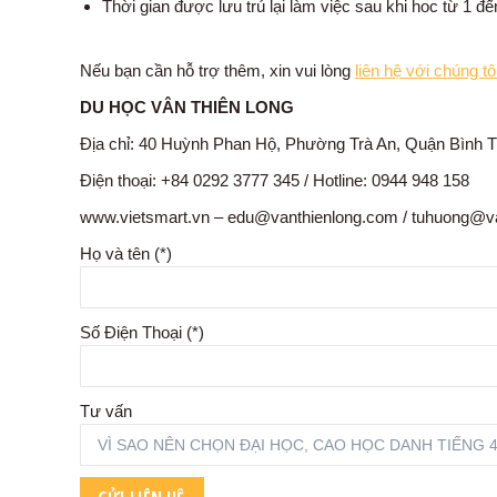
Thời gian được lưu trú lại làm việc sau khi hoc từ 1 đ
Nếu bạn cần hỗ trợ thêm, xin vui lòng
liên hệ với chúng tôi
DU HỌC VÂN THIÊN LONG
Địa chỉ: 40 Huỳnh Phan Hộ, Phường Trà An, Quận Bình 
Điện thoại: +84 0292 3777 345 / Hotline: 0944 948 158
www.vietsmart.vn – edu@vanthienlong.com / tuhuong@v
Họ và tên (*)
Số Điện Thoại (*)
Tư vấn