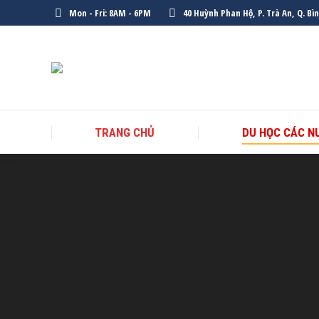
Mon - Fri: 8AM - 6PM
40 Huỳnh Phan Hộ, P. Trà An, Q. Bì
TRANG CHỦ
DU HỌC CÁC N