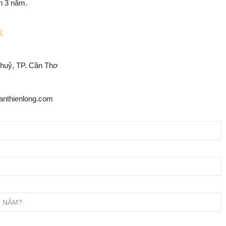
ến 3 năm.
:
Thuỷ, TP. Cần Thơ
anthienlong.com