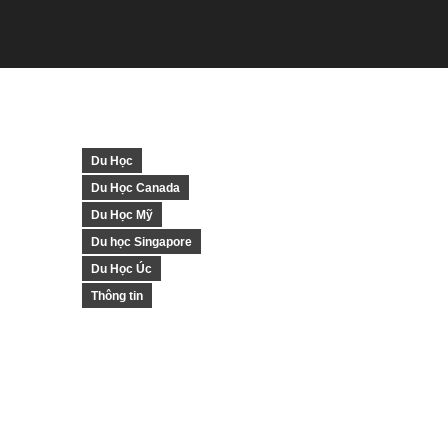
Du Học
Du Học Canada
Du Học Mỹ
Du học Singapore
Du Học Úc
Thông tin