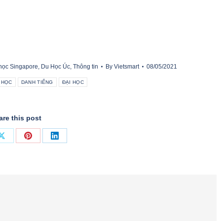
học Singapore
,
Du Học Úc
,
Thông tin
By
Vietsmart
08/05/2021
 HỌC
DANH TIẾNG
ĐẠI HỌC
are this post
Share
Share
Share
on
on
on
ook
X
Pinterest
LinkedIn