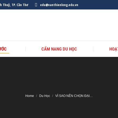
nh Thuỷ, TP. Cần Thơ
edu@vanthienlong.edu.vn
ƯỚC
CẨM NANG DU HỌC
HOẠ
Home
Du Học
VÌ SAO NÊN CHỌN ĐẠI…
You are here: