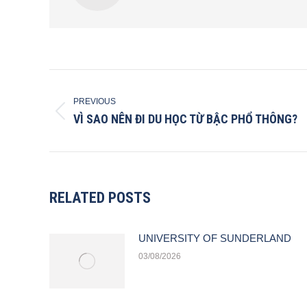
POST
NAVIGATION
PREVIOUS
Previous
VÌ SAO NÊN ĐI DU HỌC TỪ BẬC PHỔ THÔNG?
post:
RELATED POSTS
UNIVERSITY OF SUNDERLAND
03/08/2026