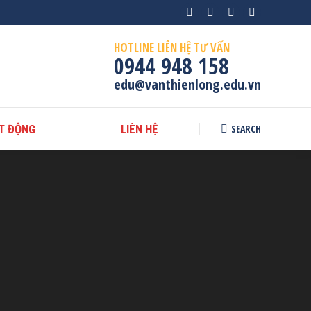
Facebook
Instagram
X
YouTube
page
page
page
page
HOTLINE LIÊN HỆ TƯ VẤN
opens
opens
opens
opens
0944 948 158
in
in
in
in
edu@vanthienlong.edu.vn
new
new
new
new
window
window
window
window
SEARCH
T ĐỘNG
LIÊN HỆ
Search: