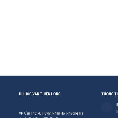
MURDOCH UNIVERSITY
Du Học
,
Du Học Úc
By
Kim Ngân Nguyễn Hồng
06/04/2019
Đôi nét về trường: Murdoch University là một trường
được biết đến với một trường đại học năng động, hiện
DU HỌC VÂN THIÊN LONG
THÔNG TI
U
0
VP. Cần Thơ: 40 Huỳnh Phan Hộ, Phường Trà