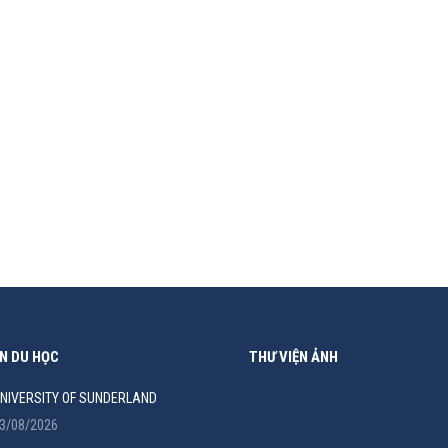
 đại học công lập tại Perth, Tây Úc, được thành lập năm 1973. Trườ
 đại, nổi tiếng về giảng dạy và nghiên cứu. Những lý do nên…
N DU HỌC
THƯ VIỆN ẢNH
NIVERSITY OF SUNDERLAND
3/08/2026