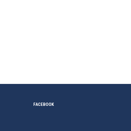
ng có cả campuses tại Singapore và Dubai. Murdoch
FACEBOOK