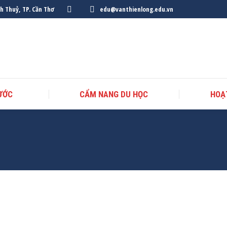
nh Thuỷ, TP. Cần Thơ
edu@vanthienlong.edu.vn
ƯỚC
CẨM NANG DU HỌC
HOẠ