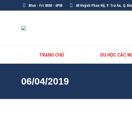
Mon - Fri: 8AM - 6PM
40 Huỳnh Phan Hộ, P. Trà An, Q. Bì
TRANG CHỦ
DU HỌC CÁC N
06/04/2019