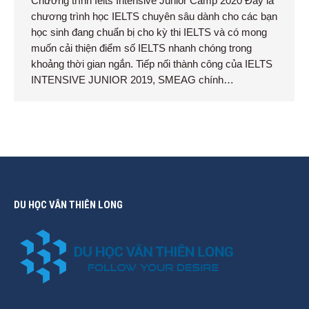
Chương trình Ielts Intensive Junior Camp 2020 Đây là
chương trình học IELTS chuyên sâu dành cho các bạn
học sinh đang chuẩn bị cho kỳ thi IELTS và có mong
muốn cải thiện điểm số IELTS nhanh chóng trong
khoảng thời gian ngắn. Tiếp nối thành công của IELTS
INTENSIVE JUNIOR 2019, SMEAG chính…
DU HỌC VÂN THIÊN LONG