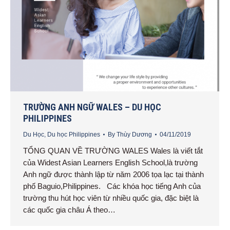
TRƯỜNG ANH NGỮ WALES – DU HỌC
PHILIPPINES
Du Học
,
Du học Philippines
By
Thùy Dương
04/11/2019
TỔNG QUAN VỀ TRƯỜNG WALES Wales là viết tắt
của Widest Asian Learners English School,là trường
Anh ngữ được thành lập từ năm 2006 tọa lạc tại thành
phố Baguio,Philippines. Các khóa học tiếng Anh của
trường thu hút học viên từ nhiều quốc gia, đặc biệt là
các quốc gia châu Á theo…