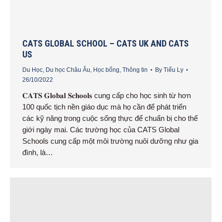
CATS GLOBAL SCHOOL – CATS UK AND CATS
US
Du Học
,
Du học Châu Âu
,
Học bổng
,
Thông tin
By
Tiểu Ly
26/10/2022
𝐂𝐀𝐓𝐒 𝐆𝐥𝐨𝐛𝐚𝐥 𝐒𝐜𝐡𝐨𝐨𝐥𝐬 cung cấp cho học sinh từ hơn
100 quốc tịch nền giáo dục mà họ cần để phát triển
các kỹ năng trong cuộc sống thực để chuẩn bị cho thế
giới ngày mai. Các trường học của CATS Global
Schools cung cấp một môi trường nuôi dưỡng như gia
đình, là…