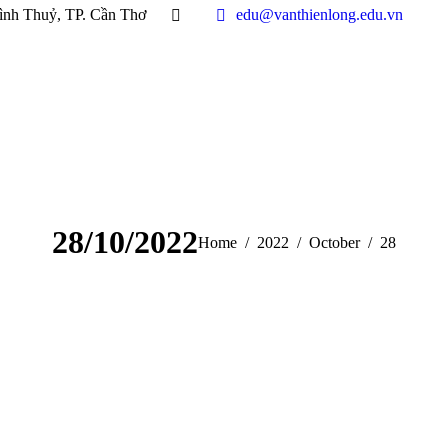
ình Thuỷ, TP. Cần Thơ
edu@vanthienlong.edu.vn
28/10/2022
You are here:
Home
2022
October
28