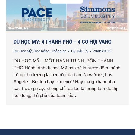
DU HỌC MỸ: 4 THÀNH PHỐ – 4 CƠ HỘI VÀNG
Du Học Mỹ
,
Học bổng
,
Thông tin
By
Tiểu Ly
29/05/2025
DU HỌC MỸ – MỘT HÀNH TRÌNH, BỐN THÀNH
PHỐ Hành trình du học Mỹ nào sẽ là bước đệm thành
công cho tương lai rực rỡ của bạn: New York, Los
Angeles, Boston hay Phoenix? Hãy cùng khám phá
các trường này: không chỉ tọa lạc tại trung tâm đô thị
sôi động, thủ phủ của toàn tiểu…