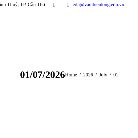
ình Thuỷ, TP. Cần Thơ
edu@vanthienlong.edu.vn
01/07/2026
You are here:
Home
2026
July
01