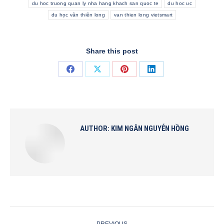
du hoc truong quan ly nha hang khach san quoc te
du hoc uc
du học vân thiên long
van thien long vietsmart
Share this post
Share
Share
Share
Share
on
on
on
on
Facebook
X
Pinterest
LinkedIn
AUTHOR:
KIM NGÂN NGUYỄN HỒNG
POST
PREVIOUS