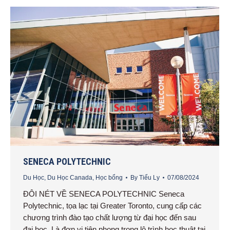
SENECA POLYTECHNIC
Du Học
,
Du Học Canada
,
Học bổng
By
Tiểu Ly
07/08/2024
ĐÔI NÉT VỀ SENECA POLYTECHNIC Seneca
Polytechnic, tọa lạc tại Greater Toronto, cung cấp các
chương trình đào tạo chất lượng từ đại học đến sau
đại học. Là đơn vị tiên phong trong lộ trình học thuật tại