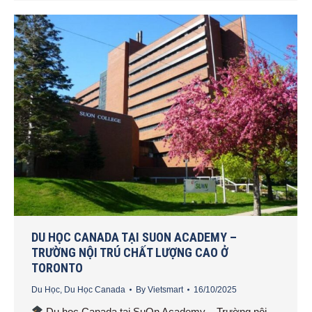
DU HỌC CANADA TẠI SUON ACADEMY –
TRƯỜNG NỘI TRÚ CHẤT LƯỢNG CAO Ở
TORONTO
Du Học
,
Du Học Canada
By
Vietsmart
16/10/2025
Du học Canada tại SuOn Academy – Trường nội