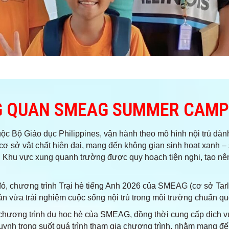
 QUAN SMEAG SUMMER CAMP
uộc Bộ Giáo dục Philippines, vận hành theo mô hình nội trú dà
 cơ sở vật chất hiện đại, mang đến không gian sinh hoạt xanh –
p. Khu vực xung quanh trường được quy hoạch tiện nghi, tạo nê
đó, chương trình Trại hè tiếng Anh 2026 của SMEAG (cơ sở Tarla
ản vừa trải nghiệm cuộc sống nội trú trong môi trường chuẩn qu
 chương trình du học hè của SMEAG, đồng thời cung cấp dịch v
ynh trong suốt quá trình tham gia chương trình, nhằm mang đến 