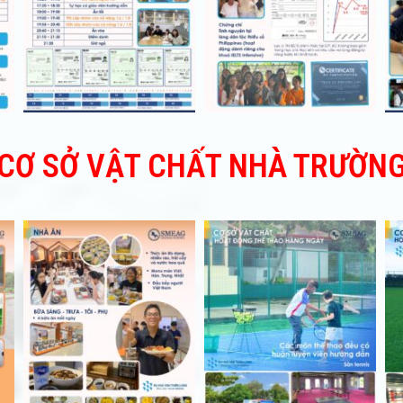
CƠ SỞ VẬT CHẤT NHÀ TRƯỜN