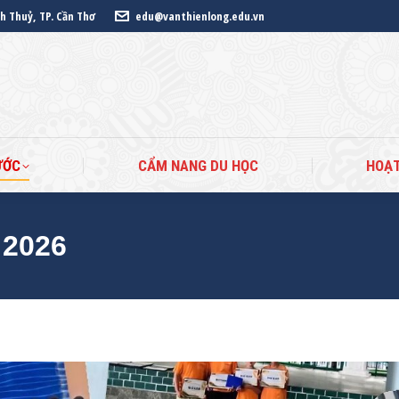
nh Thuỷ, TP. Cần Thơ
edu@vanthienlong.edu.vn
ANG CHỦ
DU HỌC CÁC NƯỚC
CẨM NANG DU HỌ
ƯỚC
CẨM NANG DU HỌC
HOẠ
2026