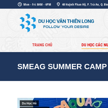
Mon - Fri: 8AM - 6PM
40 Huỳnh Phan Hộ, P. Trà An, Q. Bì
TR
TRANG CHỦ
DU HỌC CÁC N
SMEAG SUMMER CAMP 
Du Học Hè