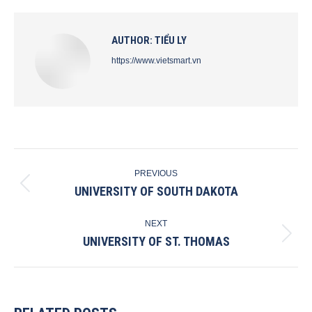
Facebook
X
Pinterest
LinkedIn
AUTHOR:
TIỂU LY
https://www.vietsmart.vn
POST
PREVIOUS
NAVIGATION
UNIVERSITY OF SOUTH DAKOTA
Previous
post:
NEXT
UNIVERSITY OF ST. THOMAS
Next
post: