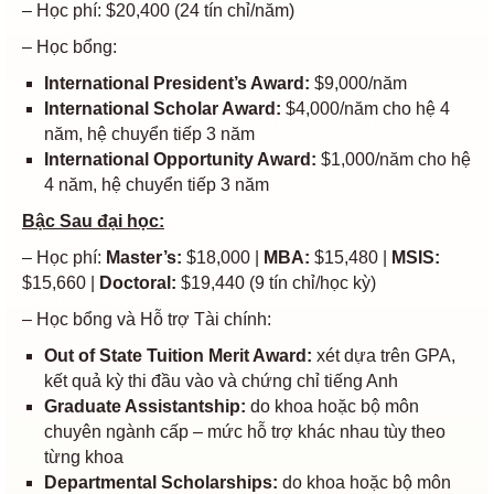
– Học phí: $20,400 (24 tín chỉ/năm)
– Học bổng:
International President’s Award:
$9,000/năm
International Scholar Award:
$4,000/năm cho hệ 4
năm, hệ chuyển tiếp 3 năm
International Opportunity Award:
$1,000/năm cho hệ
4 năm, hệ chuyển tiếp 3 năm
Bậc Sau đại học:
– Học phí:
Master’s:
$18,000 |
MBA:
$15,480 |
MSIS:
$15,660 |
Doctoral:
$19,440 (9 tín chỉ/học kỳ)
– Học bổng và Hỗ trợ Tài chính:
Out of State Tuition Merit Award:
xét dựa trên GPA,
kết quả kỳ thi đầu vào và chứng chỉ tiếng Anh
Graduate Assistantship:
d
o khoa hoặc bộ môn
chuyên ngành cấp – m
ức hỗ trợ khác nhau tùy theo
từng khoa
Departmental Scholarships:
do khoa hoặc bộ môn