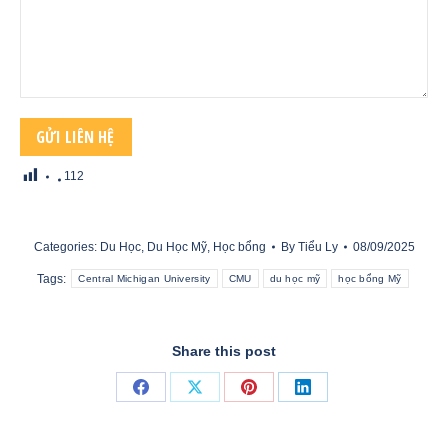
112
Categories:
Du Học
,
Du Học Mỹ
,
Học bổng
By
Tiểu Ly
08/09/2025
Tags:
Central Michigan University
CMU
du học mỹ
học bổng Mỹ
Share this post
Share
Share
Share
Share
on
on
on
on