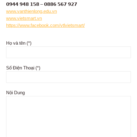
𝟬𝟵𝟰𝟰 𝟵𝟰𝟴 𝟭𝟱𝟴 – 𝟬𝟴𝟴𝟲 𝟱𝟲𝟳 𝟵𝟮𝟳
www.vanthienlong.edu.vn
www.vietsmart.vn
https://www.facebook.com/vtlvietsmart/
Họ và tên (*)
Số Điện Thoại (*)
Nội Dung