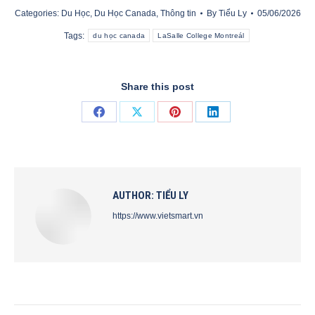
Categories:
Du Học
,
Du Học Canada
,
Thông tin
By
Tiểu Ly
05/06/2026
Tags:
du học canada
LaSalle College Montreál
Share this post
Share
Share
Share
Share
on
on
on
on
Facebook
X
Pinterest
LinkedIn
AUTHOR:
TIỂU LY
https://www.vietsmart.vn