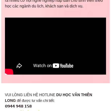
ra nhiều cơ hội nghề nghiệp hấp dẫn cho sinh viên theo
học các ngành du lịch, khách sạn và dịch vụ.
VUI LÒNG LIÊN HỆ HOTLINE
DU HỌC VÂN THIÊN
LONG
để được tư vấn chi tiết:
𝟬𝟵𝟰𝟰 𝟵𝟰𝟴 𝟭𝟱𝟴