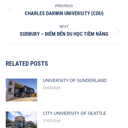
POST
PREVIOUS
NAVIGATION
CHARLES DARWIN UNIVERSITY (CDU)
Previous
post:
NEXT
SUDBURY – ĐIỂM ĐẾN DU HỌC TIỀM NĂNG
Next
post:
RELATED POSTS
UNIVERSITY OF SUNDERLAND
03/08/2026
CITY UNIVERSITY OF SEATTLE
27/07/2026