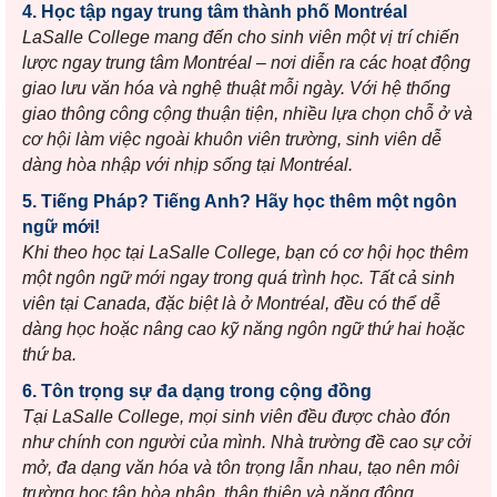
4. Học tập ngay trung tâm thành phố Montréal
LaSalle College mang đến cho sinh viên một vị trí chiến
lược ngay trung tâm Montréal – nơi diễn ra các hoạt động
giao lưu văn hóa và nghệ thuật mỗi ngày. Với hệ thống
giao thông công cộng thuận tiện, nhiều lựa chọn chỗ ở và
cơ hội làm việc ngoài khuôn viên trường, sinh viên dễ
dàng hòa nhập với nhịp sống tại Montréal.
5. Tiếng Pháp? Tiếng Anh? Hãy học thêm một ngôn
ngữ mới!
Khi theo học tại LaSalle College, bạn có cơ hội học thêm
một ngôn ngữ mới ngay trong quá trình học. Tất cả sinh
viên tại Canada, đặc biệt là ở Montréal, đều có thể dễ
dàng học hoặc nâng cao kỹ năng ngôn ngữ thứ hai hoặc
thứ ba.
6. Tôn trọng sự đa dạng trong cộng đồng
Tại LaSalle College, mọi sinh viên đều được chào đón
như chính con người của mình. Nhà trường đề cao sự cởi
mở, đa dạng văn hóa và tôn trọng lẫn nhau, tạo nên môi
trường học tập hòa nhập, thân thiện và năng động.