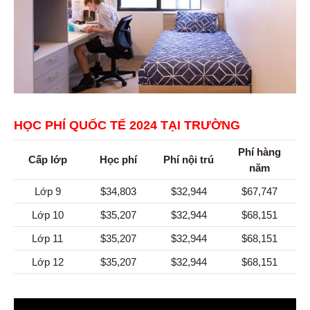
HỌC PHÍ QUỐC TẾ 2024 TẠI TRƯỜNG
Phí hàng
Cấp lớp
Học phí
Phí nội trú
năm
Lớp 9
$34,803
$32,944
$67,747
Lớp 10
$35,207
$32,944
$68,151
Lớp 11
$35,207
$32,944
$68,151
Lớp 12
$35,207
$32,944
$68,151