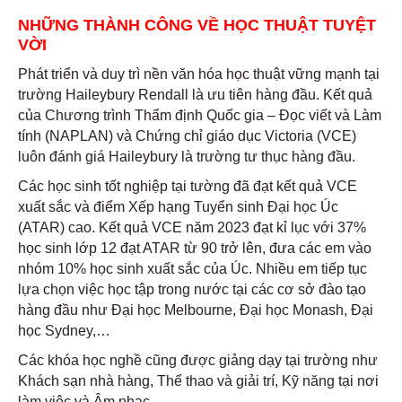
NHỮNG THÀNH CÔNG VỀ HỌC THUẬT TUYỆT
VỜI
Phát triển và duy trì nền văn hóa học thuật vững mạnh tại
trường Haileybury Rendall là ưu tiên hàng đầu. Kết quả
của Chương trình Thẩm định Quốc gia – Đọc viết và Làm
tính (NAPLAN) và Chứng chỉ giáo dục Victoria (VCE)
luôn đánh giá Haileybury là trường tư thục hàng đầu.
Các học sinh tốt nghiệp tại tường đã đạt kết quả VCE
xuất sắc và điểm Xếp hạng Tuyển sinh Đại học Úc
(ATAR) cao. Kết quả VCE năm 2023 đạt kỉ lục với 37%
học sinh lớp 12 đạt ATAR từ 90 trở lên, đưa các em vào
nhóm 10% học sinh xuất sắc của Úc. Nhiều em tiếp tục
lựa chọn việc học tập trong nước tại các cơ sở đào tạo
hàng đầu như Đại học Melbourne, Đại học Monash, Đại
học Sydney,…
Các khóa học nghề cũng được giảng dạy tại trường như
Khách sạn nhà hàng, Thể thao và giải trí, Kỹ năng tại nơi
làm việc và Âm nhạc.