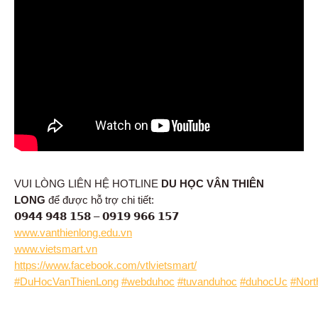
VUI LÒNG LIÊN HỆ HOTLINE
DU HỌC VÂN THIÊN
LONG
để được hỗ trợ chi tiết:
𝟬𝟵𝟰𝟰 𝟵𝟰𝟴 𝟭𝟱𝟴 – 𝟬𝟵𝟭𝟵 𝟵𝟲𝟲 𝟭𝟱𝟳
www.vanthienlong.edu.vn
www.vietsmart.vn
https://www.facebook.com/vtlvietsmart/
#DuHocVanThienLong
#webduhoc
#tuvanduhoc
#duhocUc
#Nort