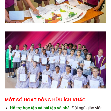
MỘT SỐ HOẠT ĐỘNG HỮU ÍCH KHÁC
H
ỗ trợ học tập và bài tập về nhà
:
Đội ngũ giáo viên