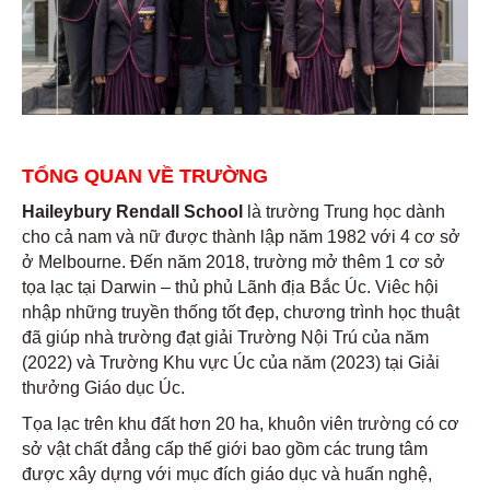
TỔNG QUAN VỀ TRƯỜNG
Haileybury Rendall School
là trường Trung học dành
cho cả nam và nữ được thành lập năm 1982 với 4 cơ sở
ở Melbourne. Đến năm 2018, trường mở thêm 1 cơ sở
tọa lạc tại Darwin – thủ phủ Lãnh địa Bắc Úc. Viêc hội
nhập những truyền thống tốt đẹp, chương trình học thuật
đã giúp nhà trường đạt giải Trường Nội Trú của năm
(2022) và Trường Khu vực Úc của năm (2023) tại Giải
thưởng Giáo dục Úc.
Tọa lạc trên khu đất hơn 20 ha, khuôn viên trường có cơ
sở vật chất đẳng cấp thế giới bao gồm các trung tâm
được xây dựng với mục đích giáo dục và huấn nghệ,