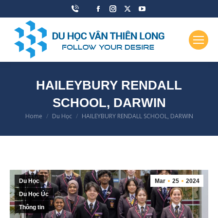
Facebook
Instagram
X
YouTube
page
page
page
page
opens
opens
opens
opens
in
in
in
in
new
new
new
new
window
window
window
window
HAILEYBURY RENDALL
SCHOOL, DARWIN
Home
Du Học
HAILEYBURY RENDALL SCHOOL, DARWIN
You are here:
Du Học
Mar
25
2024
Du Học Úc
Thông tin