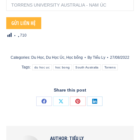
710
Categories:
Du Học
,
Du Học Úc
,
Học bổng
By
Tiểu Ly
27/08/2022
Tags:
du hoc uc
hoc bong
South Australia
Torrens
Share this post
Share
Share
Share
Share
on
on
on
on
Facebook
X
Pinterest
LinkedIn
AUTHOR:
TIỂU LY