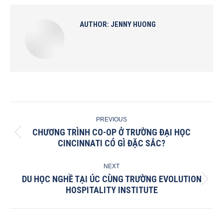
Facebook
X
Pinterest
LinkedIn
AUTHOR:
JENNY HUONG
POST
PREVIOUS
NAVIGATION
CHƯƠNG TRÌNH CO-OP Ở TRƯỜNG ĐẠI HỌC
Previous
CINCINNATI CÓ GÌ ĐẶC SẮC?
post:
NEXT
DU HỌC NGHỀ TẠI ÚC CÙNG TRƯỜNG EVOLUTION
Next
HOSPITALITY INSTITUTE
post: