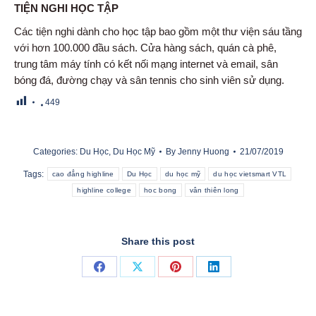
TIỆN NGHI HỌC TẬP
Các tiện nghi dành cho học tập bao gồm một thư viện sáu tầng
với hơn 100.000 đầu sách. Cửa hàng sách, quán cà phê,
trung tâm máy tính có kết nối mạng internet và email, sân
bóng đá, đường chạy và sân tennis cho sinh viên sử dụng.
449
Categories:
Du Học
,
Du Học Mỹ
By
Jenny Huong
21/07/2019
Tags:
cao đẳng highline
Du Học
du học mỹ
du học vietsmart VTL
highline college
hoc bong
vân thiên long
Share this post
Share
Share
Share
Share
on
on
on
on