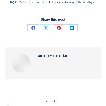
Tags:
Du Học
du học mỹ
du học vân thiên long
illinois college
Share this post
Share
Share
Share
Share
on
on
on
on
Facebook
X
Pinterest
LinkedIn
AUTHOR:
NHI TRẦN
POST
PREVIOUS
NAVIGATION