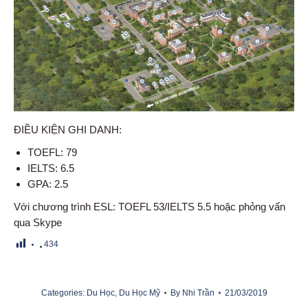
ĐIỀU KIỆN GHI DANH:
TOEFL: 79
IELTS: 6.5
GPA: 2.5
Với chương trình ESL: TOEFL 53/IELTS 5.5 hoặc phỏng vấn
qua Skype
434
Categories:
Du Học
,
Du Học Mỹ
By
Nhi Trần
21/03/2019