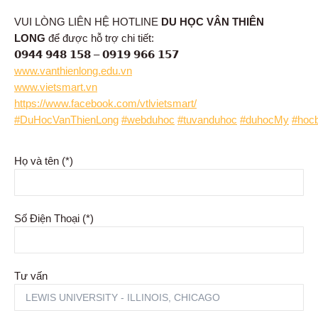
VUI LÒNG LIÊN HỆ HOTLINE
DU HỌC VÂN THIÊN
LONG
để được hỗ trợ chi tiết:
𝟬𝟵𝟰𝟰 𝟵𝟰𝟴 𝟭𝟱𝟴 – 𝟬𝟵𝟭𝟵 𝟵𝟲𝟲 𝟭𝟱𝟳
www.vanthienlong.edu.vn
www.vietsmart.vn
https://www.facebook.com/vtlvietsmart/
#DuHocVanThienLong
#webduhoc
#tuvanduhoc
#duhocMy
#hoc
Họ và tên (*)
Số Điện Thoại (*)
Tư vấn