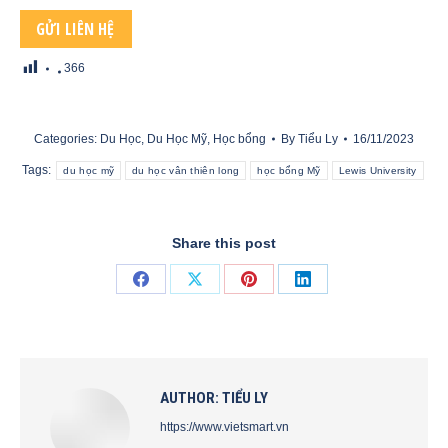
366
Categories:
Du Học
,
Du Học Mỹ
,
Học bổng
By
Tiểu Ly
16/11/2023
Tags:
du học mỹ
du học vân thiên long
học bổng Mỹ
Lewis University
Share this post
Share
Share
Share
Share
on
on
on
on
Facebook
X
Pinterest
LinkedIn
AUTHOR:
TIỂU LY
https://www.vietsmart.vn