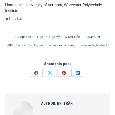
Hampshire, University of Vermont, Worcester Polytechnic
Institute
412
Categories:
Du Học
,
Du Học Mỹ
By
Nhi Trần
13/03/2019
Tags:
Du Học
du học mỹ
du học vân thiên long
matignon high school
Share this post
Share
Share
Share
Share
on
on
on
on
Facebook
X
Pinterest
LinkedIn
AUTHOR:
NHI TRẦN