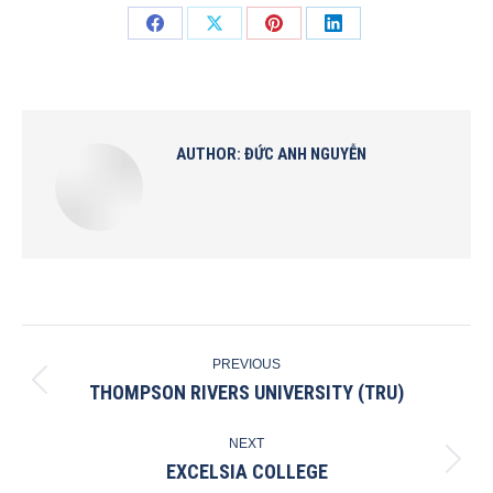
Share
Share
Share
Share
on
on
on
on
Facebook
X
Pinterest
LinkedIn
AUTHOR:
ĐỨC ANH NGUYỄN
POST
PREVIOUS
NAVIGATION
THOMPSON RIVERS UNIVERSITY (TRU)
Previous
post:
NEXT
EXCELSIA COLLEGE
Next