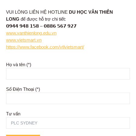
VUI LÒNG LIÊN HỆ HOTLINE
DU HỌC VÂN THIÊN
LONG
để được hỗ trợ chi tiết:
𝟬𝟵𝟰𝟰 𝟵𝟰𝟴 𝟭𝟱𝟴 – 𝟬𝟴𝟴𝟲 𝟱𝟲𝟳 𝟵𝟮𝟳
www.vanthienlong.edu.vn
www.vietsmart.vn
https://www.facebook.com/vtlvietsmart/
Họ và tên (*)
Số Điện Thoại (*)
Tư vấn