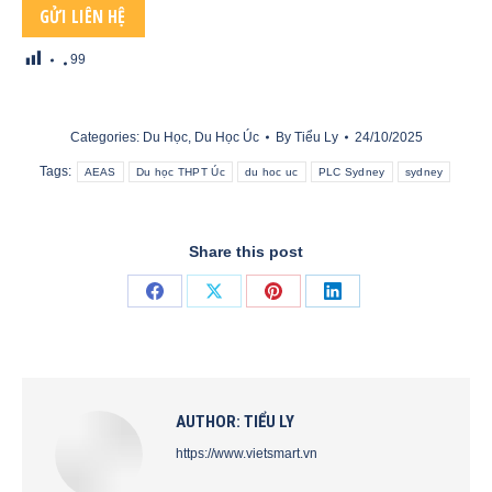
99
Categories:
Du Học
,
Du Học Úc
By
Tiểu Ly
24/10/2025
Tags:
AEAS
Du học THPT Úc
du hoc uc
PLC Sydney
sydney
Share this post
Share
Share
Share
Share
on
on
on
on
Facebook
X
Pinterest
LinkedIn
AUTHOR:
TIỂU LY
https://www.vietsmart.vn