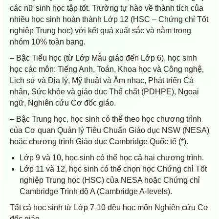
các nữ sinh học tập tốt. Trường tự hào về thành tích của
nhiều học sinh hoàn thành Lớp 12 (HSC – Chứng chỉ Tốt
nghiệp Trung học) với kết quả xuất sắc và nằm trong
nhóm 10% toàn bang.
– Bậc Tiểu học (từ Lớp Mẫu giáo đến Lớp 6), học sinh
học các môn: Tiếng Anh, Toán, Khoa học và Công nghệ,
Lịch sử và Địa lý, Mỹ thuật và Âm nhạc, Phát triển Cá
nhân, Sức khỏe và giáo dục Thể chất (PDHPE), Ngoại
ngữ, Nghiên cứu Cơ đốc giáo.
– Bậc Trung học, học sinh có thể theo học chương trình
của Cơ quan Quản lý Tiêu Chuẩn Giáo dục NSW (NESA)
hoặc chương trình Giáo dục Cambridge Quốc tế (*).
Lớp 9 và 10, học sinh có thể học cả hai chương trình.
Lớp 11 và 12, học sinh có thể chọn học Chứng chỉ Tốt
nghiệp Trung học
(HSC) của NESA hoặc Chứng chỉ
Cambridge Trình độ A (Cambridge A-levels).
Tất cả học sinh từ Lớp 7-10 đều học môn Nghiên cứu Cơ
đốc giáo.