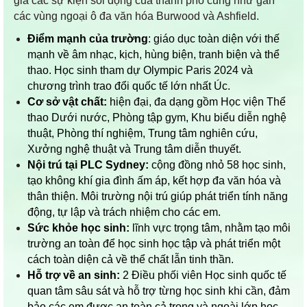
gia các sự kiện sôi động của thành phố cũng như gần
các vùng ngoại ô đa văn hóa Burwood và Ashfield.
Điểm mạnh của trường
: giáo dục toàn diện với thế
mạnh về âm nhạc, kịch, hùng biện, tranh biện và thể
thao. Học sinh tham dự Olympic Paris 2024 và
chương trình trao đổi quốc tế lớn nhất Úc.
Cơ sở vật chất:
hiện đại, đa dạng gồm Học viện Thể
thao Dưới nước, Phòng tập gym, Khu biểu diễn nghệ
thuật, Phòng thí nghiệm, Trung tâm nghiên cứu,
Xưởng nghệ thuật và Trung tâm diễn thuyết.
Nội trú tại PLC Sydney:
cộng đồng nhỏ 58 học sinh,
tạo không khí gia đình ấm áp, kết hợp đa văn hóa và
thân thiện. Môi trường nội trú giúp phát triển tính năng
động, tự lập và trách nhiệm cho các em.
Sức khỏe học sinh:
lĩnh vực trọng tâm, nhằm tạo môi
trường an toàn để học sinh học tập và phát triển một
cách toàn diện cả về thể chất lẫn tinh thần.
Hỗ trợ về an sinh:
2 Điều phối viên Học sinh quốc tế
quan tâm sâu sát và hỗ trợ từng học sinh khi cần, đảm
bảo các em được an toàn cả trong và ngoài lớp học.