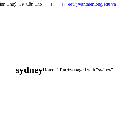
ình Thuỷ, TP. Cần Thơ
edu@vanthienlong.edu.vn
sydney
You are here:
Home
Entries tagged with "sydney"