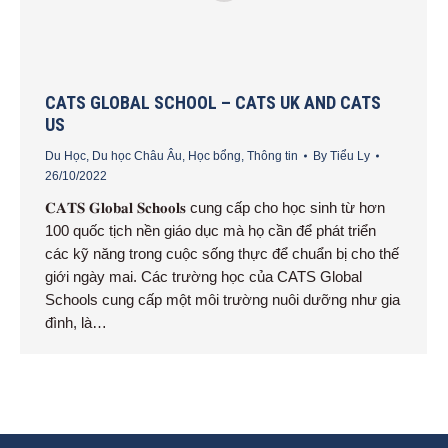
CATS GLOBAL SCHOOL – CATS UK AND CATS
US
Du Học
,
Du học Châu Âu
,
Học bổng
,
Thông tin
By
Tiểu Ly
26/10/2022
𝐂𝐀𝐓𝐒 𝐆𝐥𝐨𝐛𝐚𝐥 𝐒𝐜𝐡𝐨𝐨𝐥𝐬 cung cấp cho học sinh từ hơn
100 quốc tịch nền giáo dục mà họ cần để phát triển
các kỹ năng trong cuộc sống thực để chuẩn bị cho thế
giới ngày mai. Các trường học của CATS Global
Schools cung cấp một môi trường nuôi dưỡng như gia
đình, là…